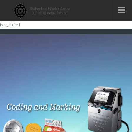
[rev_slider ]
MESIN CETAK KODE
TANGGAL
PEMBUATAN