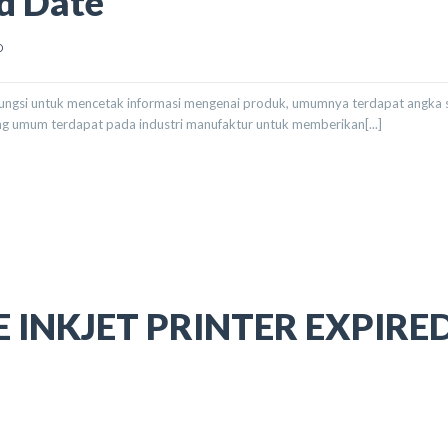
ed Date
0
rfungsi untuk mencetak informasi mengenai produk, umumnya terdapat angka 
ng umum terdapat pada industri manufaktur untuk memberikan[...]
E
E INKJET PRINTER EXPIRE