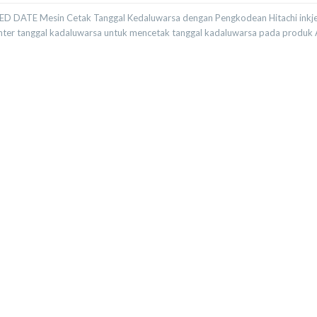
RED DATE Mesin Cetak Tanggal Kedaluwarsa dengan Pengkodean Hitachi inkj
inter tanggal kadaluwarsa untuk mencetak tanggal kadaluwarsa pada produk 
PRINTER EXPIRED DATE