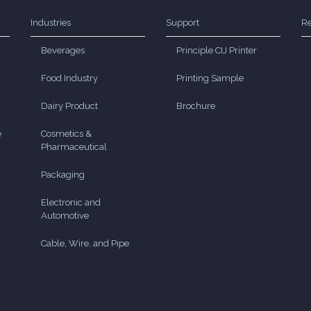
Industries
Support
Re
Beverages
Principle CIJ Printer
Food Industry
Printing Sample
Dairy Product
Brochure
e
Cosmetics &
Pharmaceutical
Packaging
Electronic and
Automotive
Cable, Wire, and Pipe