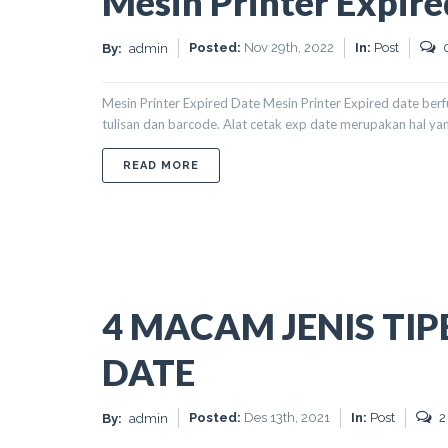
Mesin Printer Expir
Posted:
Nov 29th, 2022
In:
Post
By:
admin
Mesin Printer Expired Date Mesin Printer Expired date be
tulisan dan barcode. Alat cetak exp date merupakan hal ya
ABOUT MESIN PRINTER EXPIRED DAT
READ MORE
4 MACAM JENIS TIP
DATE
Posted:
Des 13th, 2021
In:
Post
2
By:
admin