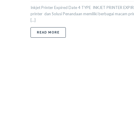
Inkjet Printer Expired Date 4 TYPE INKJET PRINTER EXPI
printer dan Solusi Penandaan memiliki berbagai macam pr
[...]
ABOUT 4 MACAM JENIS TIPE INKJET 
READ MORE