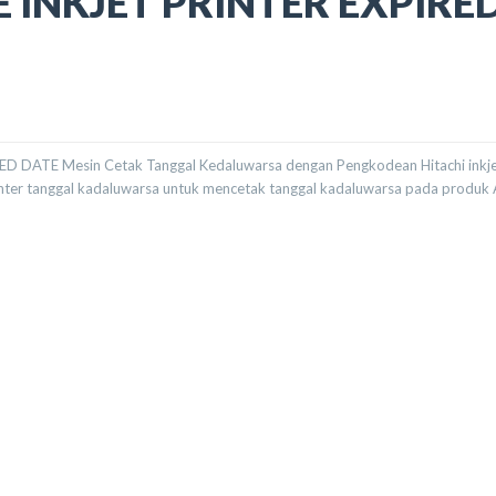
E INKJET PRINTER EXPIRE
RED DATE Mesin Cetak Tanggal Kedaluwarsa dengan Pengkodean Hitachi inkj
inter tanggal kadaluwarsa untuk mencetak tanggal kadaluwarsa pada produk 
PRINTER EXPIRED DATE