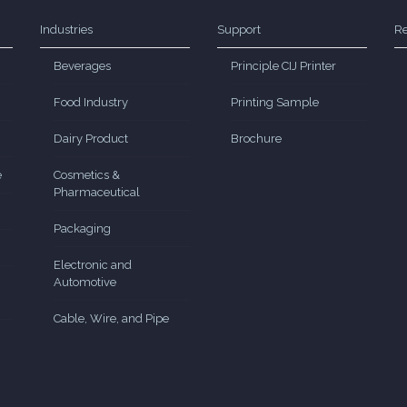
Industries
Support
Re
Beverages
Principle CIJ Printer
Food Industry
Printing Sample
Dairy Product
Brochure
e
Cosmetics &
Pharmaceutical
Packaging
Electronic and
Automotive
Cable, Wire, and Pipe