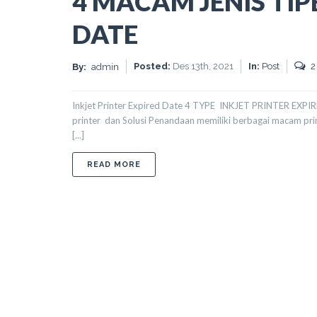
4 MACAM JENIS TIP
DATE
Posted:
Des 13th, 2021
In:
Post
2
By:
admin
Inkjet Printer Expired Date 4 TYPE INKJET PRINTER EXPI
printer dan Solusi Penandaan memiliki berbagai macam pr
[...]
ABOUT 4 MACAM JENIS TIPE INKJET 
READ MORE